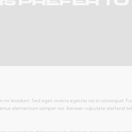
S PREFER TO 
 mi tincidunt. Sed eget viverra egestas nisi in consequat. Fu
Vivamus elementum semper nisi. Aenean vulputate eleifend tell
atem accusantium doloremque laudantium, totam rem aperiam ea