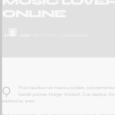
MUSIC LOVER
ONLINE
By
wj8et
April 21, 2020
0
Comments
Q
Proin faucibus nec mauris a sodales, sed elementum
blandit pulvinar. Integer tincidunt. Cras dapibus. 
eleifend ac, enim.
Sed ut perspiciatis, unde omnis iste natus error sit volupt