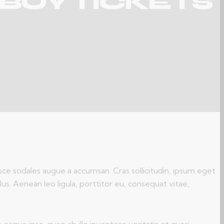
BUY TICKETS
sce sodales augue a accumsan. Cras sollicitudin, ipsum eget
us. Aenean leo ligula, porttitor eu, consequat vitae,
que ipsa, quae ab illo inventore veritatis et quasi