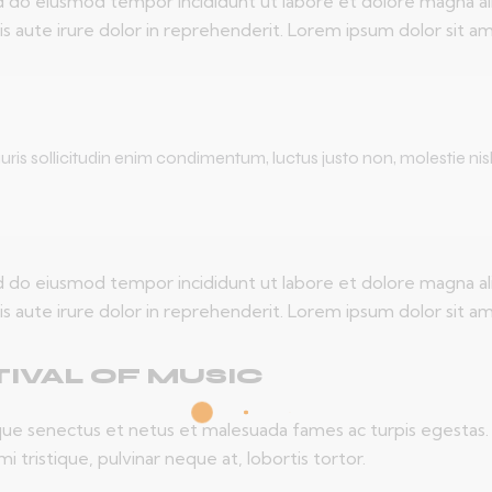
ed do eiusmod tempor incididunt ut labore et dolore magna al
s aute irure dolor in reprehenderit. Lorem ipsum dolor sit ame
ris sollicitudin enim condimentum, luctus justo non, molestie nisl
ed do eiusmod tempor incididunt ut labore et dolore magna al
s aute irure dolor in reprehenderit. Lorem ipsum dolor sit ame
IVAL OF MUSIC
ue senectus et netus et malesuada fames ac turpis egestas. Fus
 tristique, pulvinar neque at, lobortis tortor.