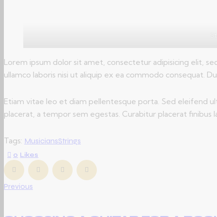
St
Lorem ipsum dolor sit amet, consectetur adipisicing elit, s
ullamco laboris nisi ut aliquip ex ea commodo consequat. Dui
Etiam vitae leo et diam pellentesque porta. Sed eleifend u
placerat, a tempor sem egestas. Curabitur placerat finibus l
Tags:
Musicians
Strings
0
Likes
POST
Previous
NAVIGATION