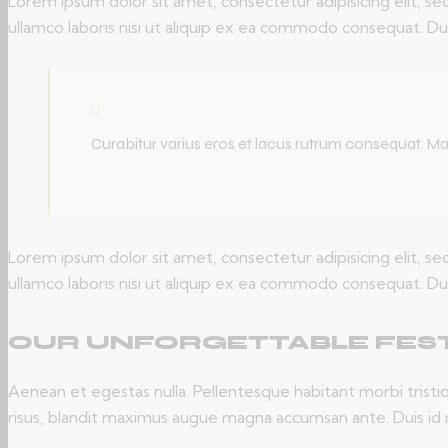
Lorem ipsum dolor sit amet, consectetur adipisicing elit, s
ullamco laboris nisi ut aliquip ex ea commodo consequat. Dui
Curabitur varius eros et lacus rutrum consequat. Mau
Lorem ipsum dolor sit amet, consectetur adipisicing elit, s
ullamco laboris nisi ut aliquip ex ea commodo consequat. Dui
OUR UNFORGETTABLE FEST
Aenean et egestas nulla. Pellentesque habitant morbi tristiq
risus, blandit maximus augue magna accumsan ante. Duis id mi