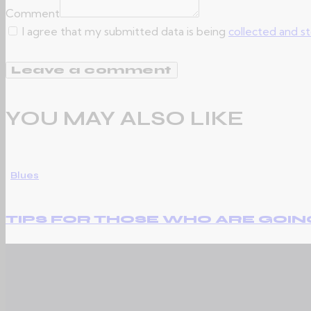
Comment
I agree that my submitted data is being
collected and s
YOU MAY ALSO LIKE
Blues
TIPS FOR THOSE WHO ARE GOIN