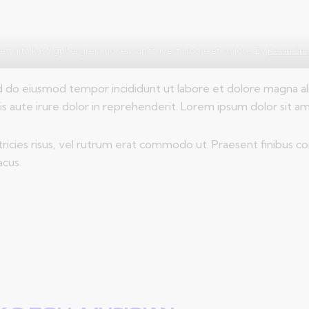
et clita kasd gubergren, no sea sanctus est labore et dolore. By
Kevin Sm
ed do eiusmod tempor incididunt ut labore et dolore magna al
s aute irure dolor in reprehenderit. Lorem ipsum dolor sit ame
ltricies risus, vel rutrum erat commodo ut. Praesent finibus
acus.