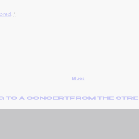
tored
.
*
Blues
G TO A CONCERT
FROM THE STRE